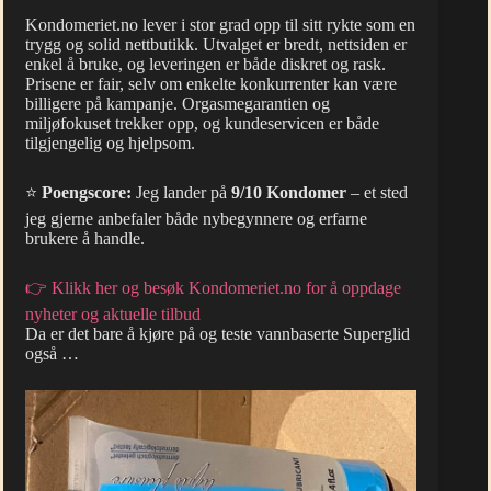
Kondomeriet.no lever i stor grad opp til sitt rykte som en
trygg og solid nettbutikk. Utvalget er bredt, nettsiden er
enkel å bruke, og leveringen er både diskret og rask.
Prisene er fair, selv om enkelte konkurrenter kan være
billigere på kampanje. Orgasmegarantien og
miljøfokuset trekker opp, og kundeservicen er både
tilgjengelig og hjelpsom.
⭐
Poengscore:
Jeg lander på
9/10 Kondomer
– et sted
jeg gjerne anbefaler både nybegynnere og erfarne
brukere å handle.
👉 Klikk her og besøk Kondomeriet.no for å oppdage
nyheter og aktuelle tilbud
Da er det bare å kjøre på og teste vannbaserte Superglid
også …