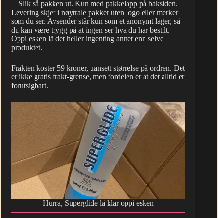
Slik så pakken ut. Kun med pakkelapp på baksiden.
Levering skjer i nøytrale pakker uten logo eller merker
som du ser. Avsender står kun som et anonymt lager, så
du kan være trygg på at ingen ser hva du har bestilt.
Oppi esken lå det heller ingenting annet enn selve
produktet.
Frakten koster 59 kroner, uansett størrelse på ordren. Det
er ikke gratis frakt-grense, men fordelen er at det alltid er
forutsigbart.
Hurra, Superglide lå klar oppi esken