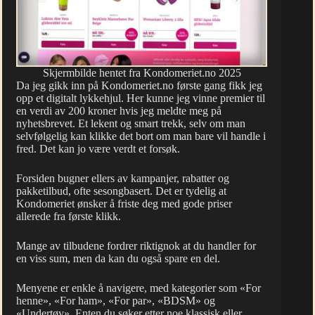
Skjermbilde hentet fra Kondomeriet.no 2025
Da jeg gikk inn på Kondomeriet.no første gang fikk jeg
opp et digitalt lykkehjul. Her kunne jeg vinne premier til
en verdi av 200 kroner hvis jeg meldte meg på
nyhetsbrevet. Et lekent og smart trekk, selv om man
selvfølgelig kan klikke det bort om man bare vil handle i
fred. Det kan jo være verdt et forsøk.
Forsiden bugner ellers av kampanjer, rabatter og
pakketilbud, ofte sesongbasert. Det er tydelig at
Kondomeriet ønsker å friste deg med gode priser
allerede fra første klikk.
Mange av tilbudene fordrer riktignok at du handler for
en viss sum, men da kan du også spare en del.
Menyene er enkle å navigere, med kategorier som «For
henne», «For ham», «For par», «BDSM» og
«Undertøy». Enten du søker etter noe klassisk eller