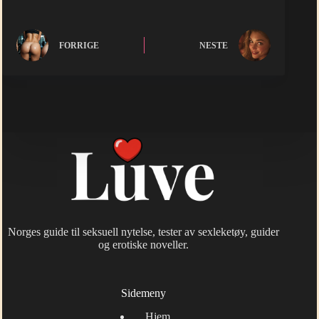
FORRIGE
NESTE
Norges guide til seksuell nytelse, tester av sexleketøy, guider
og erotiske noveller.
Sidemeny
Hjem