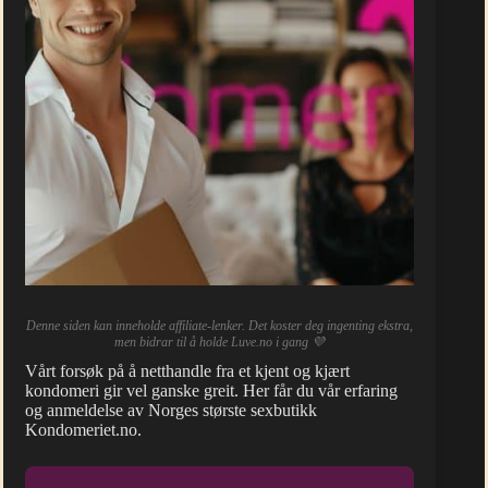
Denne siden kan inneholde affiliate-lenker. Det koster deg ingenting ekstra,
men bidrar til å holde Luve.no i gang 💜
Vårt forsøk på å netthandle fra et kjent og kjært
kondomeri gir vel ganske greit. Her får du vår erfaring
og anmeldelse av Norges største sexbutikk
Kondomeriet.no.