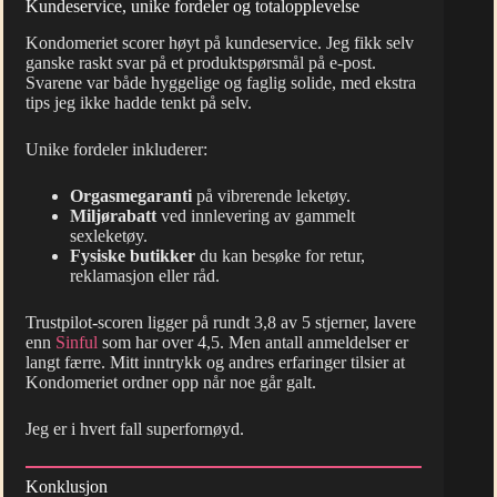
Kundeservice, unike fordeler og totalopplevelse
Kondomeriet scorer høyt på kundeservice. Jeg fikk selv
ganske raskt svar på et produktspørsmål på e-post.
Svarene var både hyggelige og faglig solide, med ekstra
tips jeg ikke hadde tenkt på selv.
Unike fordeler inkluderer:
Orgasmegaranti
på vibrerende leketøy.
Miljørabatt
ved innlevering av gammelt
sexleketøy.
Fysiske butikker
du kan besøke for retur,
reklamasjon eller råd.
Trustpilot-scoren ligger på rundt 3,8 av 5 stjerner, lavere
enn
Sinful
som har over 4,5. Men antall anmeldelser er
langt færre. Mitt inntrykk og andres erfaringer tilsier at
Kondomeriet ordner opp når noe går galt.
Jeg er i hvert fall superfornøyd.
Konklusjon