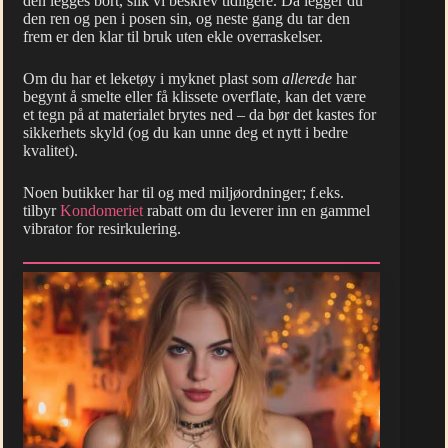
den legges bort, slik vi beskrev tidligere. Da legger du
den ren og pen i posen sin, og neste gang du tar den
frem er den klar til bruk uten ekle overraskelser.
Om du har et leketøy i myknet plast som
allerede
har
begynt å smelte eller få klissete overflate, kan det være
et tegn på at materialet brytes ned – da bør det kastes for
sikkerhets skyld (og du kan unne deg et nytt i bedre
kvalitet).
Noen butikker har til og med miljøordninger; f.eks.
tilbyr
Kondomeriet
rabatt om du leverer inn en gammel
vibrator for resirkulering.