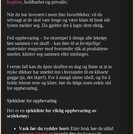
hygiene
, holdbarhet og privatliv.
Når du har investert i noen fine favorittleker, vil du
selvsagt at de skal vare lenge og være klare til bruk når
lysten melder seg. Da gjelder det å lagre dem riktig.
Feil oppbevaring – for eksempel å slenge alle leketøy
løst sammen i en skuff – kan føre til at
forskjellige
materialer reagerer med hverandre
slik at produktene
smelter, klistrer seg sammen eller misfarges.
I verste fall kan du åpne skuffen en dag og finne ut at to
myke dildoer har smeltet inn i hverandre til en klissete
gugge (ja, det skjer!). For å unngå sånne uhell, og for å
holde lekene rene og klare, bør du følge noen enkle råd
for oppbevaring.
Sjekkliste for oppbevaring
Her er en
sjekkliste for riktig oppbevaring av
sexleketøy:
Vask før du rydder bort:
Etter bruk bør du alltid
rengjøre leketøyet
grundig
før
det legges til