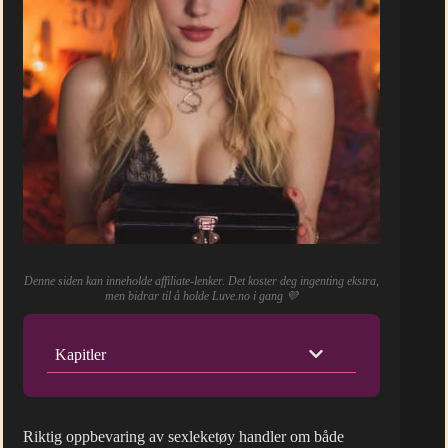
Denne siden kan inneholde affiliate-lenker. Det koster deg ingenting ekstra,
men bidrar til å holde Luve.no i gang 💜
Kapitler
Riktig oppbevaring av sexleketøy handler om både