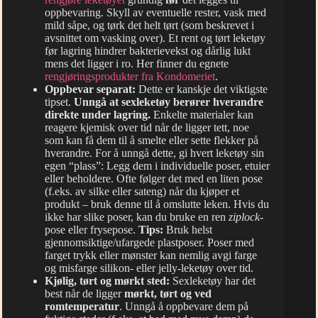
oppbevaring. Skyll av eventuelle rester, vask med
mild såpe, og tørk det helt tørt (som beskrevet i
avsnittet om vasking over). Et rent og tørt leketøy
før lagring hindrer bakterievekst og dårlig lukt
mens det ligger i ro. Her finner du egnete
rengjøringsprodukter fra Kondomeriet
.
Oppbevar separat:
Dette er kanskje det viktigste
tipset.
Unngå at sexleketøy berører hverandre
direkte under lagring.
Enkelte materialer kan
reagere kjemisk over tid når de ligger tett, noe
som kan få dem til å smelte eller sette flekker på
hverandre. For å unngå dette, gi hvert leketøy sin
egen “plass”: Legg dem i individuelle poser, etuier
eller beholdere. Ofte følger det med en liten pose
(f.eks. av silke eller sateng) når du kjøper et
produkt – bruk denne til å omslutte leken. Hvis du
ikke har slike poser, kan du bruke en ren
ziplock
-
pose eller frysepose.
Tips:
Bruk helst
gjennomsiktige/ufargede plastposer. Poser med
farget trykk eller mønster kan nemlig avgi farge
og misfarge silikon- eller jelly-leketøy over tid.
Kjølig, tørt og mørkt sted:
Sexleketøy har det
best når de ligger
mørkt, tørt og ved
romtemperatur
. Unngå å oppbevare dem på