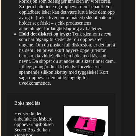
korrosjon som ødelegger innsiden av vibratoren.
Så fjern batteriene og oppbevar dem separat. For
oppladbare leker kan det være lurt å lade dem opp
av og til (f.eks. hver andre måned) slik at batteriet
holder seg friskt – sjekk produsentens
anbefalinger for langtidslagring av batterier.
Hold det diskret og trygt:
Tenk gjennom
hvem
som har tilgang til stedet der du oppbevarer
tingene. Om du ønsker full diskresjon, er det lurt å
ha dem i en privat skuff høyere oppe (utenfor
barns rekkevidde) eller i en boks med lås, som
nevnt. Da slipper du at andre utilsiktet finner dem.
I tillegg unngår du at kjæledyr forveksler et
spennende silikonleketøy med tyggeleke! Kort
sagt: oppbevar dem utilgjengelig for
uvedkommende.
Boks med lås
Her ser du den
anbefalte og låsbare
oppbevaringsboksen
Secret Box du kan
kjøpe hos