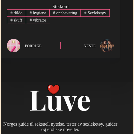
Stikkord
#
dildo
#
hygiene
#
oppbevaring
#
Sexleketøy
#
skuff
#
vibrator
FORRIGE
NESTE
Norges guide til seksuell nytelse, tester av sexleketøy, guider
og erotiske noveller.