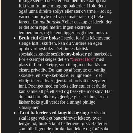
fuktige steder (f.eks. et bad med mye damp) da
fukt kan fremme mugg og bakterier. Hold dem
også unna direkte sollys eller sterk varme – sol og
varme kan bryte ned visse materialer og bleke
fargen. En
nattbordskuff
eller et skap er ideelt: der
er det som regel mørkt, ingen ekstreme
temperaturer, og lekene ligger trygt uten innsyn.
Bruk etui eller boks:
I stedet for å la leketøyene
slenge løst i skuffen, kan du vurdere en egen
oppbevaringsboks. Det finnes faktisk
spesialdesignede
sexleketøy-bokser
på markedet.
For eksempel selges det en
“Secret Box”
med
plass til flere leketøy, som til og med har lås for
ekstra privatliv. Du kan også benytte en vanlig
skoeske, en smykkeboks eller lignende – det
viktigste er at hver gjenstand fortsatt er separert
inni. Poenget med en boks eller etui er at du da
kan samle alt på ett sted og beskytte mot støv. Har
du små barn eller nysgjerrige gjester i hus, er en
låsbar boks gull verdt for å unngå pinlige
situasjoner.
Ta ut batterier ved langtidslagring:
Hvis du
skal legge vekk et batteridrevet leketøy over
lengre tid, husk å ta ut batteriene først. Batterier
som blir liggende ubrukt, kan lekke og forårsake