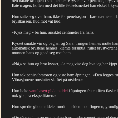
den nakne kroppen i små bekker. Brystene var perfekte, brystvo
flate magen, hoften med det lille fødselsmerket han elsket å kyss
Hun satte seg over ham, ikke for penetrasjon – bare nærheten. 
brystkassen, hud mot våt hud.
«Kyss meg,» ba hun, ansiktet centimeter fra hans.
Kysset smakte vin og begjær og Sara. Tungen hennes møtte hans
automatisk brystene hennes, klemte forsiktig, rullet brystvorten
munnen hans og gned seg mot ham.
«Nå,» sa hun og brøt kysset, «la meg vise deg hva jeg har kjøpt
Hun tok penisvibratoren og viste ham åpningen. «Den legges run
Vibrasjonene omslutter skaftet på utsiden.»
Hun helte
vannbasert glidemiddel
i åpningen fra en liten flask
nok glid, sa ekspeditøren.»
Hun spredte glidemiddelet rundt innsiden med fingeren, grundig o
«Og så,» sa hun og grep kuken hans under vannet, «trer vi den 