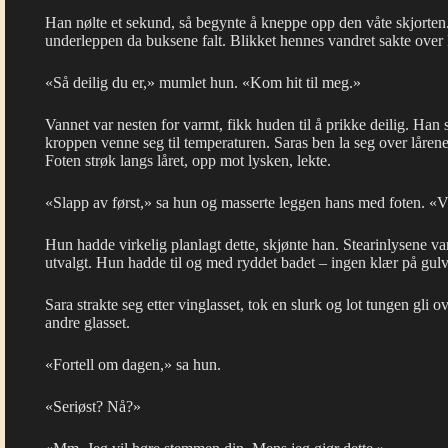
Han nølte et sekund, så begynte å kneppe opp den våte skjorten
underleppen da buksene falt. Blikket hennes vandret sakte over 
«Så deilig du er,» mumlet hun. «Kom hit til meg.»
Vannet var nesten for varmt, fikk huden til å prikke deilig. Han s
kroppen venne seg til temperaturen. Saras ben la seg over låren
Foten strøk langs låret, opp mot lysken, lekte.
«Slapp av først,» sa hun og masserte leggen hans med foten. «Vi 
Hun hadde virkelig planlagt dette, skjønte han. Stearinlysene v
utvalgt. Hun hadde til og med ryddet badet – ingen klær på gulve
Sara strakte seg etter vinglasset, tok en slurk og lot tungen gli 
andre glasset.
«Fortell om dagen,» sa hun.
«Seriøst? Nå?»