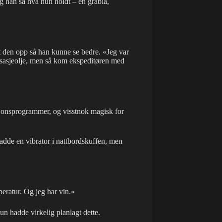
g han så hva hun holdt – en gråblå,
dt den opp så han kunne se bedre. «Jeg var
ssasjeolje, men så kom ekspeditøren med
rasjonsprogrammer, og visstnok magisk for
adde en vibrator i nattbordskuffen, men
eratur. Og jeg har vin.»
n hadde virkelig planlagt dette.