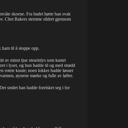
mvåte skoene. Fra badet hørte han svak
e av. Chet Bakers stemme sildret gjennom
ham til å stoppe opp.
tt av minst tjue stearinlys som kastet
et i lyset, og hun hadde til og med strødd
 en rotete knute; noen lokker hadde løsnet
 varmen, øynene mørke og fulle av løfter.
Det smilet han hadde forelsket seg i for