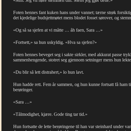
«Mm. Jeg vil høre stemmen din. Mens jeg gjør dette.»
Foten hennes fant kuken hans under vannet; tærne strøk forsikti
det kjedelige budsjettmøtet mens blodet fosset sørover, og stemm
«Og så sa sjefen at vi måtte … åh faen, Sara …»
«Fortsett,» sa hun uskyldig. «Hva sa sjefen?»
Foten hennes beveget seg i sakte sirkler, med akkurat passe tryk
sammenhengende, stotret seg gjennom setninger mens hun lekte
«Du blir så lett distrahert,» lo hun lavt.
Hun hadde rett. Fem år sammen, og hun kunne fortsatt få ham ti
berøringer.
«Sara …»
«Tålmodighet, kjære. Gode ting tar tid.»
Hun fortsatte de lette berøringene til han var steinhard under va