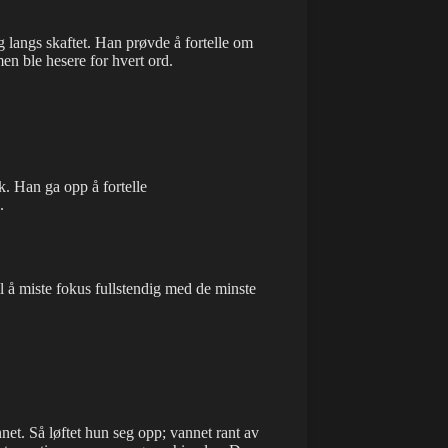
g langs skaftet. Han prøvde å fortelle om
en ble hesere for hvert ord.
k. Han ga opp å fortelle
.
l å miste fokus fullstendig med de minste
nnet. Så løftet hun seg opp; vannet rant av