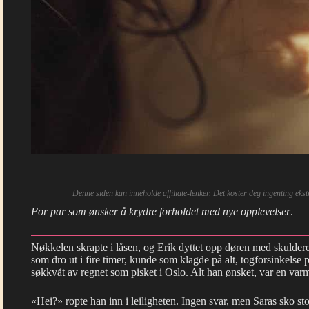
Denne siden kan inneholde affiliate-lenker. Det koster deg ingenting eks
For par som ønsker å krydre forholdet med nye opplevelser
.
Nøkkelen skrapte i låsen, og Erik dyttet opp døren med skuldere
som dro ut i fire timer, kunde som klagde på alt, togforsinkelse
søkkvåt av regnet som pisket i Oslo. Alt han ønsket, var en varm
«Hei?» ropte han inn i leiligheten. Ingen svar, men Saras sko st