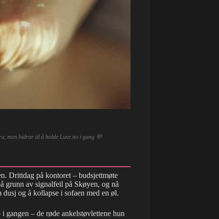
tra, men bidrar til å holde Luve.no i gang 💜
n. Drittdag på kontoret – budsjettmøte
 på grunn av signalfeil på Skøyen, og nå
 dusj og å kollapse i sofaen med en øl.
o i gangen – de røde ankelstøvlettene hun