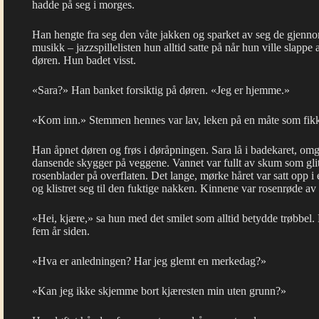
hadde på seg i morges.
Han hengte fra seg den våte jakken og sparket av seg de gjenno
musikk – jazzspillelisten hun alltid satte på når hun ville slapp
døren. Hun badet visst.
«Sara?» Han banket forsiktig på døren. «Jeg er hjemme.»
«Kom inn.» Stemmen hennes var lav, leken på en måte som fikk 
Han åpnet døren og frøs i døråpningen. Sara lå i badekaret, omgi
dansende skygger på veggene. Vannet var fullt av skum som glitr
rosenblader på overflaten. Det lange, mørke håret var satt opp i
og klistret seg til den fuktige nakken. Kinnene var rosenrøde av
«Hei, kjære,» sa hun med det smilet som alltid betydde trøbbel. 
fem år siden.
«Hva er anledningen? Har jeg glemt en merkedag?»
«Kan jeg ikke skjemme bort kjæresten min uten grunn?»