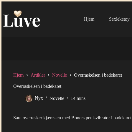
Hopp
til
innholdet
Hjem
Sexleketøy
Hjem
Artikler
Novelle
Overraskelsen i badekaret
Overraskelsen i badekaret
Nyx
Novelle
14 mins
Sara overrasker kjæresten med Boners penisvibrator i badekaret