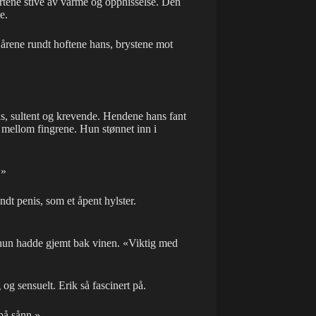
rtene stive av varme og opphisselse. Den
e.
Lårene rundt hoftene hans, brystene mot
, sultent og krevende. Hendene hans fant
e mellom fingrene. Hun stønnet inn i
.»
dt penis, som et åpent hylster.
e hun hadde gjemt bak vinen. «Viktig med
g sensuelt. Erik så fascinert på.
på sånn.»