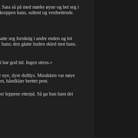
. Sara så på med mørke øyne og bet seg i
kroppen hans, sultent og verdsettende.
atte seg forsiktig i andre enden og lot
e hans; den glatte huden skled mot hans.
har god tid. Ingen stress.»
ar nye, dyre duftlys. Musikken var nøye
t, håndklær brettet pent.
over leppene etterpå. Så ga hun ham det