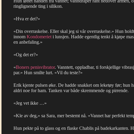
Hun løftet hånden fra vannet; vanndråper rant nedover armen, o
ringlignende ting i silikon.
«Hva er det?»
«Din overraskelse. Eller skal jeg si vår overraskelse.» Hun hol
innom
Kondomeriet
i lunsjen. Hadde egentlig tenkt å kjøpe ma
en anbefaling.»
«Og det er?»
«
Boners penisvibrator
. Vanntett, oppladbar, ti forskjellige vib
par.» Hun smilte lurt. «Vil du teste?»
Erik kjente pulsen øke. De hadde snakket om leketøy før; hun h
aldri noe for ham. Tanken var både skremmende og pirrende.
«Jeg vet ikke …»
«Kle av deg,» sa Sara, mer bestemt nå. «Vannet har perfekt temp
Hun pekte på to glass og en flaske Chablis på badekarkanten. Hu