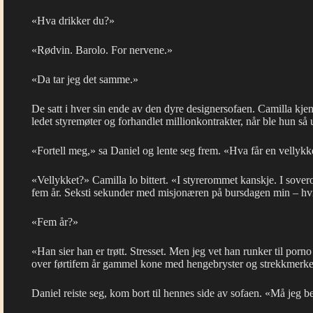
«Hva drikker du?»
«Rødvin. Barolo. For nervene.»
«Da tar jeg det samme.»
De satt i hver sin ende av den dyre designersofaen. Camilla kjent
ledet styremøter og forhandlet millionkontrakter, når ble hun så 
«Fortell meg,» sa Daniel og lente seg frem. «Hva får en vellyk
«Vellykket?» Camilla lo bittert. «I styrerommet kanskje. I sove
fem år. Seksti sekunder med misjonæren på bursdagen min – hvis
«Fem år?»
«Han sier han er trøtt. Stresset. Men jeg vet han runker til por
over førtifem år gammel kone med hengebryster og strekkmerke
Daniel reiste seg, kom bort til hennes side av sofaen. «Må jeg be