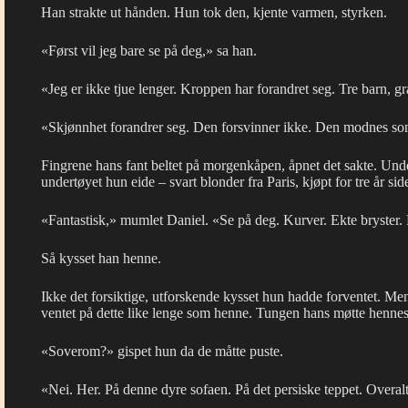
Han strakte ut hånden. Hun tok den, kjente varmen, styrken.
«Først vil jeg bare se på deg,» sa han.
«Jeg er ikke tjue lenger. Kroppen har forandret seg. Tre barn, gr
«Skjønnhet forandrer seg. Den forsvinner ikke. Den modnes so
Fingrene hans fant beltet på morgenkåpen, åpnet det sakte. Unde
undertøyet hun eide – svart blonder fra Paris, kjøpt for tre år side
«Fantastisk,» mumlet Daniel. «Se på deg. Kurver. Ekte bryster.
Så kysset han henne.
Ikke det forsiktige, utforskende kysset hun hadde forventet. M
ventet på dette like lenge som henne. Tungen hans møtte hennes,
«Soverom?» gispet hun da de måtte puste.
«Nei. Her. På denne dyre sofaen. På det persiske teppet. Overal