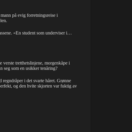
 mann på evig forretningsreise i
len.
assene. «En student som underviser i…
e verste tretthetslinjene, morgenkåpe i
un seg som en usikker tenåring?
 regndråper i det svarte håret. Grønne
fekt, og den hvite skjorten var fuktig av