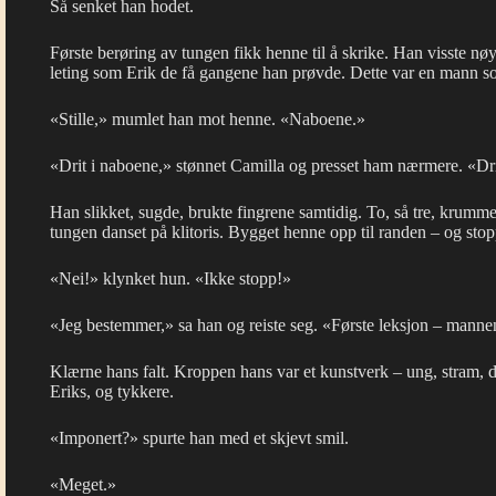
Så senket han hodet.
Første berøring av tungen fikk henne til å skrike. Han visste nø
leting som Erik de få gangene han prøvde. Dette var en mann 
«Stille,» mumlet han mot henne. «Naboene.»
«Drit i naboene,» stønnet Camilla og presset ham nærmere. «Drit
Han slikket, sugde, brukte fingrene samtidig. To, så tre, krumme
tungen danset på klitoris. Bygget henne opp til randen – og stop
«Nei!» klynket hun. «Ikke stopp!»
«Jeg bestemmer,» sa han og reiste seg. «Første leksjon – mannen
Klærne hans falt. Kroppen hans var et kunstverk – ung, stram, de
Eriks, og tykkere.
«Imponert?» spurte han med et skjevt smil.
«Meget.»