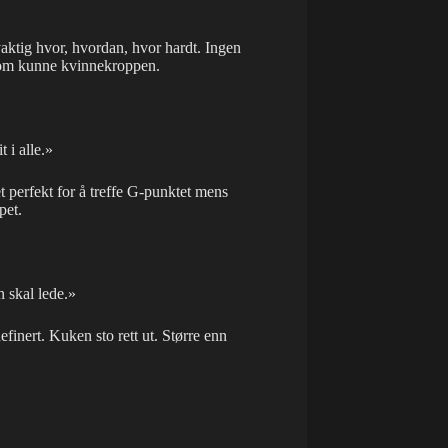
yaktig hvor, hvordan, hvor hardt. Ingen
som kunne kvinnekroppen.
 i alle.»
t perfekt for å treffe G-punktet mens
pet.
 skal lede.»
finert. Kuken sto rett ut. Større enn