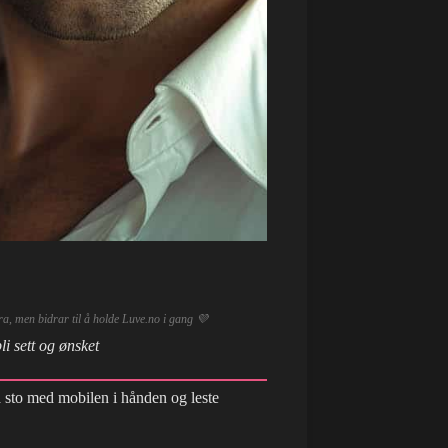
tra, men bidrar til å holde Luve.no i gang 💜
li sett og ønsket
 sto med mobilen i hånden og leste