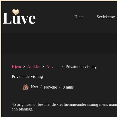
Hopp
til
innholdet
Hjem
Sexleketøy
Hjem
Artikler
Novelle
Privatundervisning
Privatundervisning
Nyx
Novelle
8 mins
45-årig husmor bestiller diskret hjemmeundervisning mens mann
enn planlagt.