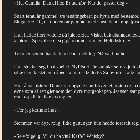
«Hei Camilla. Daniel her. Er utenfor. Når det passer deg.»
Snart femti år gammel, tre tenåringsbarn på hytta med bestemor,
Singapore. Og en tjuefem år gammel medisinstudent i oppkjørse
Hun hadde hørt ryktene på julebordet. Visket bak champagnegl
anatomi. Spesialiserer seg på modne kvinner. Helt diskret.»
Tre uker senere hadde hun sendt melding. Nå var han her.
Hun sjekket seg i hallspeilet. Nyfrisert hår, sminke som skjulte d
silke som kostet en månedslønn for de fleste. Så hvorfor følte h
Hun åpnet døren. Daniel var høyere enn forventet, mørkere, med
øyne som så rett gjennom den dyre morgenkåpen. Jeansen satt per
regn og klinte til overkroppen.
«Tør jeg komme inn?»
Stemmen var dyp, rolig. Ikke guttungen hun hadde forestilt seg.
«Selvfølgelig. Vil du ha vin? Kaffe? Whisky?»