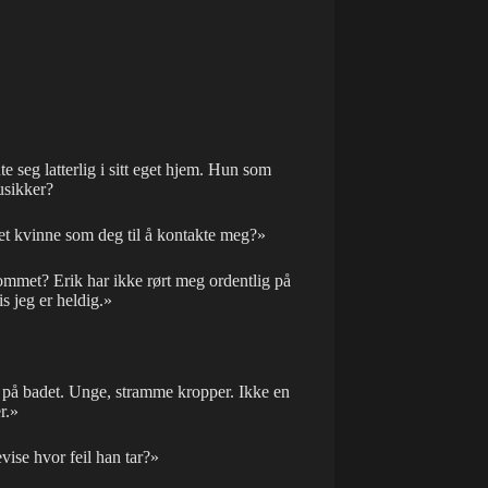
e seg latterlig i sitt eget hjem. Hun som
usikker?
ket kvinne som deg til å kontakte meg?»
rommet? Erik har ikke rørt meg ordentlig på
 jeg er heldig.»
no på badet. Unge, stramme kropper. Ikke en
r.»
vise hvor feil han tar?»