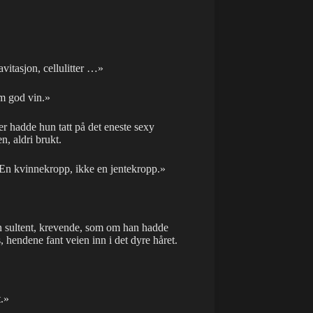
avitasjon, cellulitter …»
m god vin.»
r hadde hun tatt på det eneste sexy
n, aldri brukt.
 En kvinnekropp, ikke en jentekropp.»
en sultent, krevende, som om han hadde
 hendene fant veien inn i det dyre håret.
t.»