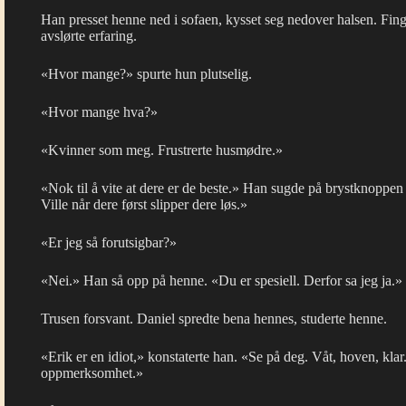
Han presset henne ned i sofaen, kysset seg nedover halsen. Fi
avslørte erfaring.
«Hvor mange?» spurte hun plutselig.
«Hvor mange hva?»
«Kvinner som meg. Frustrerte husmødre.»
«Nok til å vite at dere er de beste.» Han sugde på brystknoppen
Ville når dere først slipper dere løs.»
«Er jeg så forutsigbar?»
«Nei.» Han så opp på henne. «Du er spesiell. Derfor sa jeg ja.»
Trusen forsvant. Daniel spredte bena hennes, studerte henne.
«Erik er en idiot,» konstaterte han. «Se på deg. Våt, hoven, klar
oppmerksomhet.»