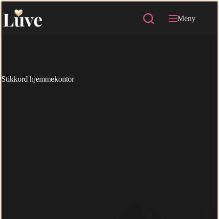
Hopp
til
Meny
innholdet
Stikkord
hjemmekontor
Novelle
Sug, Runk, Gjenta