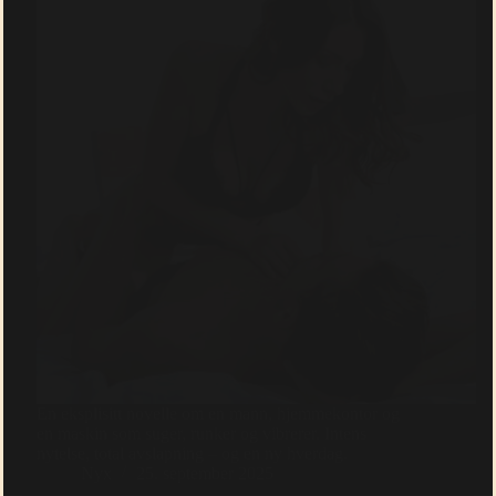
En eksplisitt novelle om en mann, hjemmekontor og
en maskin som suger, runker og vibrerer. Intens
nytelse, total avslapning – og en ny hverdag.
Nyx
25. september 2025