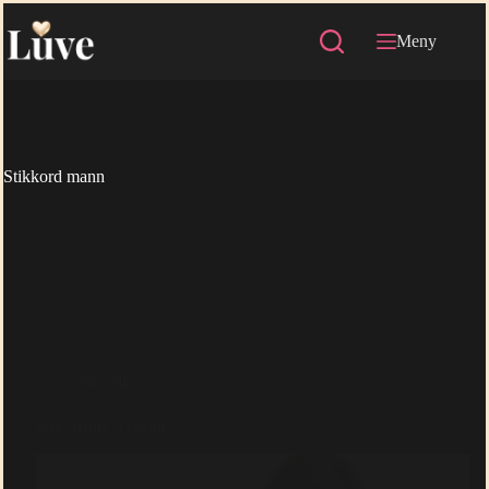
Hopp
til
Meny
innholdet
Stikkord
mann
Novelle
Sug, Runk, Gjenta