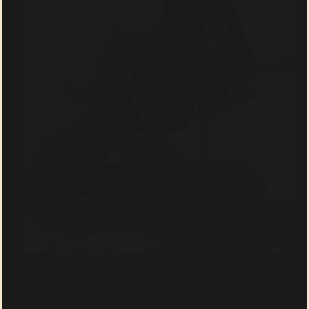
En eksplisitt novelle om en mann, hjemmekontor og
en maskin som suger, runker og vibrerer. Intens
nytelse, total avslapning – og en ny hverdag.
Nyx
25. september 2025